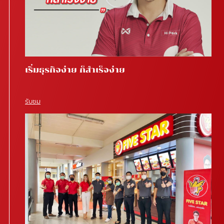
เริ่มธุรกิจง่าย ก็สำเร็จง่าย
รับชม