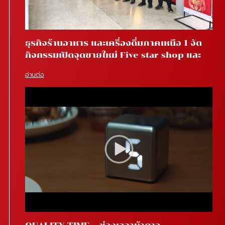
ธุรกิจร้านอาหาร และเครื่องดื่มภาคเหนือ 1 จัด
กิจกรรมเปิดจุดขายใหม่ Five star shop และ
Star coffee โรงพยาบาลสันทราย จ.เชียงใหม่
อ่านต่อ