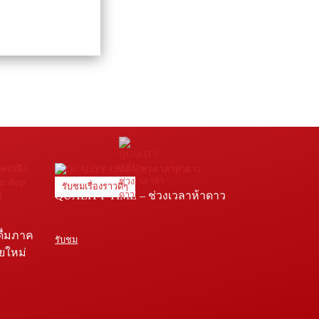
รับชมเรื่องราวดีๆ
QUALITY TIME – ช่วงเวลาห้าดาว
ดื่มภาค
รับชม
ายใหม่
e โรง
่