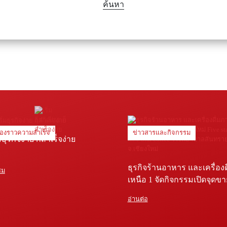
ค้นหา
ื่องราวความสำเร็จ
ข่าวสารและกิจกรรม
่มธุรกิจง่าย ก็สำเร็จง่าย
ธุรกิจร้านอาหาร และเครื่อง
ชม
เหนือ 1 จัดกิจกรรมเปิดจุดข
Five star shop และ Star coffe
อ่านต่อ
พยาบาลสันทราย จ.เชียงใหม