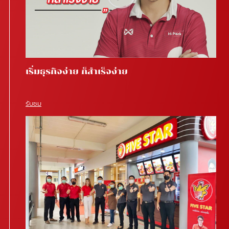
เริ่มธุรกิจง่าย ก็สำเร็จง่าย
รับชม