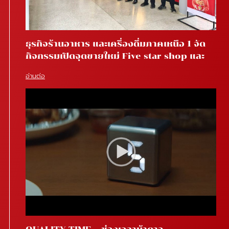
ธุรกิจร้านอาหาร และเครื่องดื่มภาคเหนือ 1 จัด
กิจกรรมเปิดจุดขายใหม่ Five star shop และ
Star coffee โรงพยาบาลสันทราย จ.เชียงใหม่
อ่านต่อ