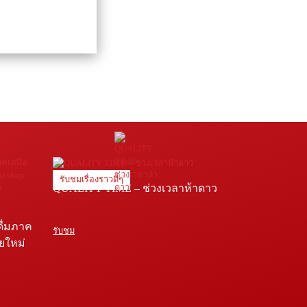
รับชมเรื่องราวดีๆ
QUALITY TIME – ช่วงเวลาห้าดาว
ดื่มภาค
รับชม
ายใหม่
e โรง
่