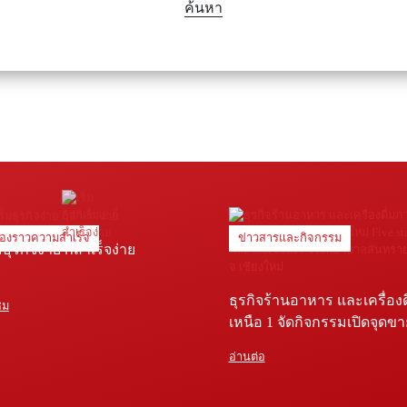
ค้นหา
ื่องราวความสำเร็จ
ข่าวสารและกิจกรรม
่มธุรกิจง่าย ก็สำเร็จง่าย
ธุรกิจร้านอาหาร และเครื่อง
ชม
เหนือ 1 จัดกิจกรรมเปิดจุดข
Five star shop และ Star coffe
อ่านต่อ
พยาบาลสันทราย จ.เชียงใหม