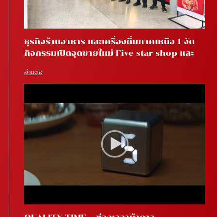
ธุรกิจร้านอาหาร และเครื่องดื่มภาคเหนือ 1 จัด
กิจกรรมเปิดจุดขายใหม่ Five star shop และ
Star coffee โรงพยาบาลสันทราย จ.เชียงใหม่
อ่านต่อ