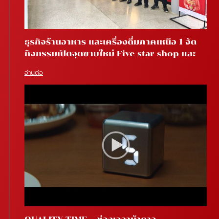
ธุรกิจร้านอาหาร และเครื่องดื่มภาคเหนือ 1 จัด
กิจกรรมเปิดจุดขายใหม่ Five star shop และ
Star coffee โรงพยาบาลสันทราย จ.เชียงใหม่
อ่านต่อ