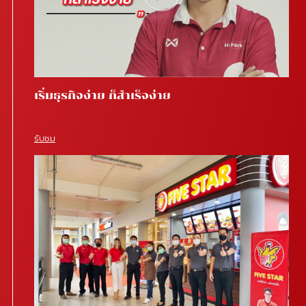
เริ่มธุรกิจง่าย ก็สำเร็จง่าย
รับชม