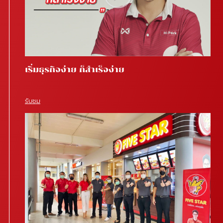
เริ่มธุรกิจง่าย ก็สำเร็จง่าย
รับชม