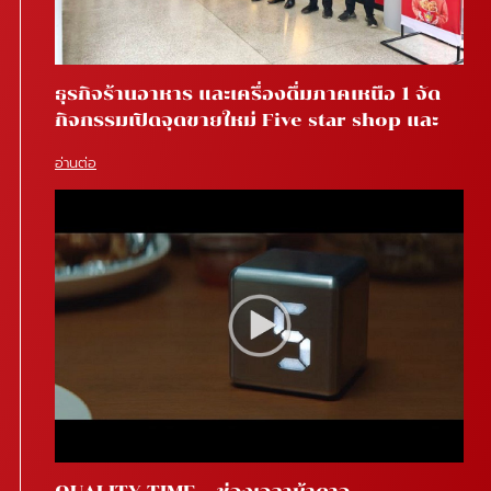
ธุรกิจร้านอาหาร และเครื่องดื่มภาคเหนือ 1 จัด
กิจกรรมเปิดจุดขายใหม่ Five star shop และ
Star coffee โรงพยาบาลสันทราย จ.เชียงใหม่
อ่านต่อ