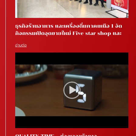
ธุรกิจร้านอาหาร และเครื่องดื่มภาคเหนือ 1 จัด
กิจกรรมเปิดจุดขายใหม่ Five star shop และ
Star coffee โรงพยาบาลสันทราย จ.เชียงใหม่
อ่านต่อ