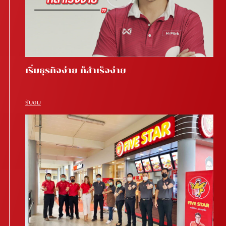
เริ่มธุรกิจง่าย ก็สำเร็จง่าย
รับชม