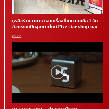
ธุรกิจร้านอาหาร และเครื่องดื่มภาคเหนือ 1 จัด
กิจกรรมเปิดจุดขายใหม่ Five star shop และ
Star coffee โรงพยาบาลสันทราย จ.เชียงใหม่
อ่านต่อ