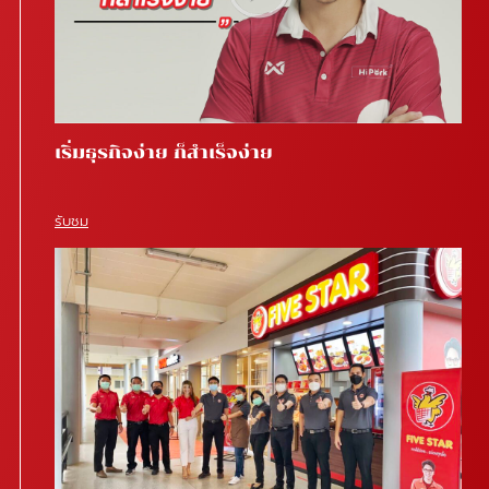
เริ่มธุรกิจง่าย ก็สำเร็จง่าย
รับชม