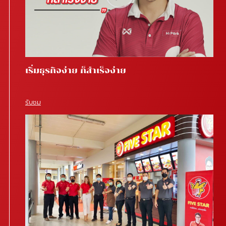
เริ่มธุรกิจง่าย ก็สำเร็จง่าย
รับชม