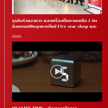
ธุรกิจร้านอาหาร และเครื่องดื่มภาคเหนือ 1 จัด
กิจกรรมเปิดจุดขายใหม่ Five star shop และ
Star coffee โรงพยาบาลสันทราย จ.เชียงใหม่
อ่านต่อ