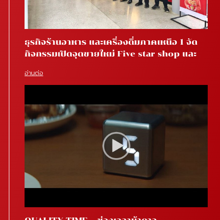
ธุรกิจร้านอาหาร และเครื่องดื่มภาคเหนือ 1 จัด
กิจกรรมเปิดจุดขายใหม่ Five star shop และ
Star coffee โรงพยาบาลสันทราย จ.เชียงใหม่
อ่านต่อ