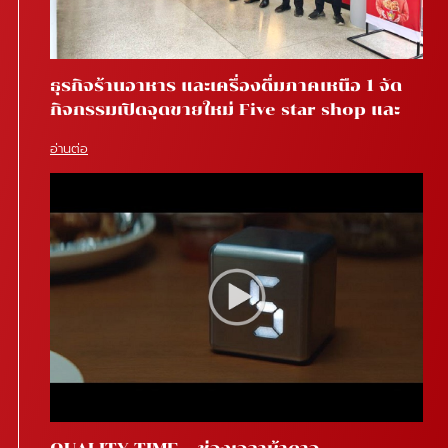
ธุรกิจร้านอาหาร และเครื่องดื่มภาคเหนือ 1 จัด
กิจกรรมเปิดจุดขายใหม่ Five star shop และ
Star coffee โรงพยาบาลสันทราย จ.เชียงใหม่
อ่านต่อ