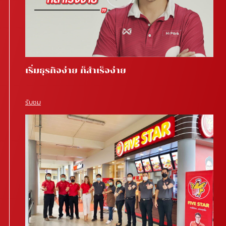
เริ่มธุรกิจง่าย ก็สำเร็จง่าย
รับชม