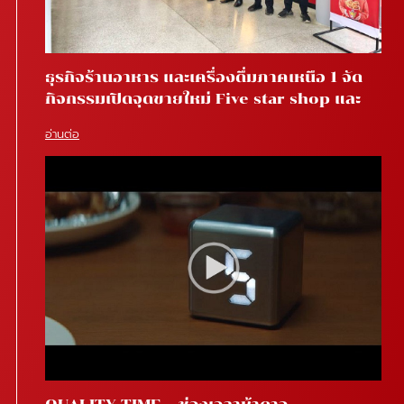
ธุรกิจร้านอาหาร และเครื่องดื่มภาคเหนือ 1 จัด
กิจกรรมเปิดจุดขายใหม่ Five star shop และ
Star coffee โรงพยาบาลสันทราย จ.เชียงใหม่
อ่านต่อ