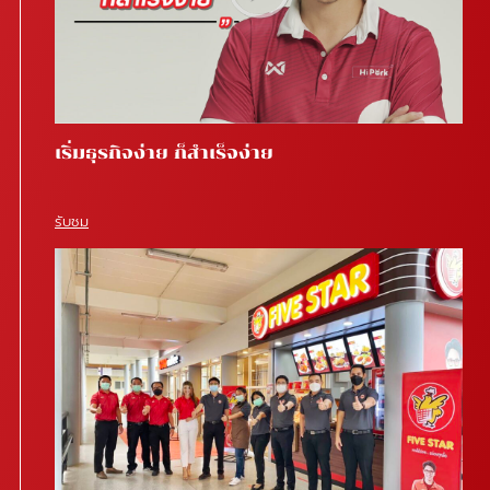
เริ่มธุรกิจง่าย ก็สำเร็จง่าย
รับชม