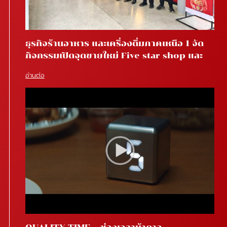
ธุรกิจร้านอาหาร และเครื่องดื่มภาคเหนือ 1 จัด
กิจกรรมเปิดจุดขายใหม่ Five star shop และ
Star coffee โรงพยาบาลสันทราย จ.เชียงใหม่
อ่านต่อ