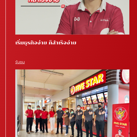
เริ่มธุรกิจง่าย ก็สำเร็จง่าย
รับชม