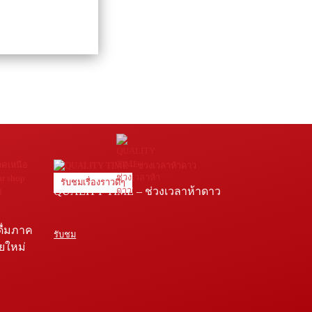
รับชมเรื่องราวดีๆ
QUALITY TIME – ช่วงเวลาห้าดาว
ดื่มภาค
รับชม
ายใหม่
e โรง
่