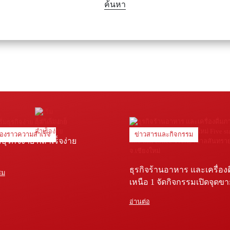
ค้นหา
ื่องราวความสำเร็จ
ข่าวสารและกิจกรรม
่มธุรกิจง่าย ก็สำเร็จง่าย
ธุรกิจร้านอาหาร และเครื่อง
ชม
เหนือ 1 จัดกิจกรรมเปิดจุดข
Five star shop และ Star coffe
อ่านต่อ
พยาบาลสันทราย จ.เชียงใหม