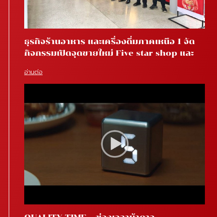
ธุรกิจร้านอาหาร และเครื่องดื่มภาคเหนือ 1 จัด
กิจกรรมเปิดจุดขายใหม่ Five star shop และ
Star coffee โรงพยาบาลสันทราย จ.เชียงใหม่
อ่านต่อ