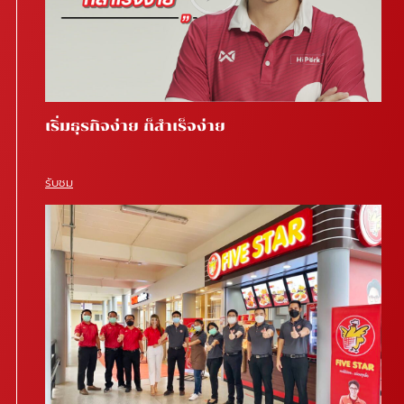
เริ่มธุรกิจง่าย ก็สำเร็จง่าย
รับชม