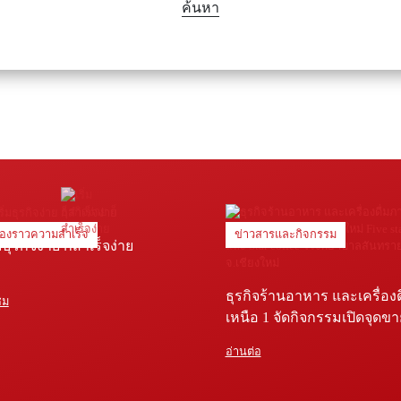
ค้นหา
ื่องราวความสำเร็จ
ข่าวสารและกิจกรรม
่มธุรกิจง่าย ก็สำเร็จง่าย
ธุรกิจร้านอาหาร และเครื่อง
ชม
เหนือ 1 จัดกิจกรรมเปิดจุดข
Five star shop และ Star coffe
อ่านต่อ
พยาบาลสันทราย จ.เชียงใหม