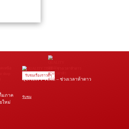
รับชมเรื่องราวดีๆ
QUALITY TIME – ช่วงเวลาห้าดาว
ดื่มภาค
รับชม
ายใหม่
e โรง
่