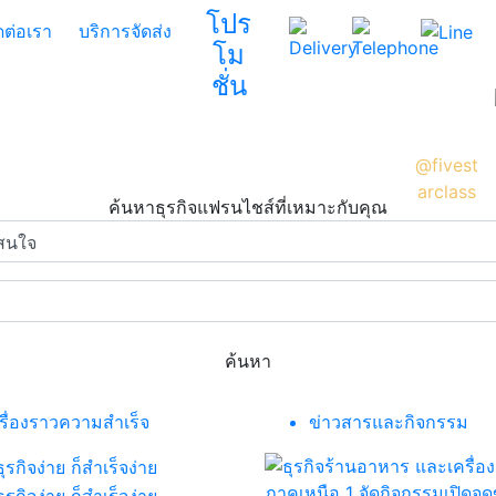
โปร
ดต่อเรา
บริการจัดส่ง
โม
สอบถา
บริการ
02-
ชั่น
ม
จัดส่ง
800-
ธุรกิจ
8000
ห้าดาว
@fivest
arclass
ค้นหาธุรกิจแฟรนไชส์ที่เหมาะกับคุณ
ค้นหา
เรื่องราวความสำเร็จ
ข่าวสารและกิจกรรม