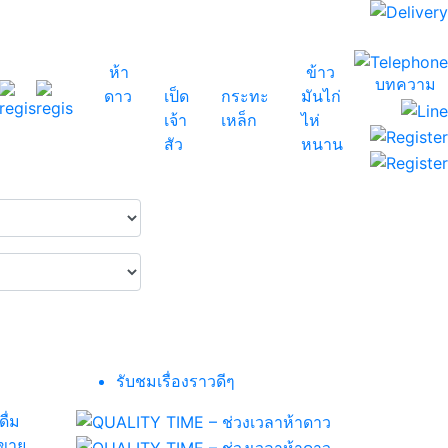
ห้า
ข้าว
บทความ
ดาว
เป็ด
กระทะ
มันไก่
เจ้า
เหล็ก
ไห่
สัว
หนาน
รับชมเรื่องราวดีๆ