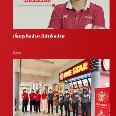
เริ่มธุรกิจง่าย ก็สำเร็จง่าย
รับชม