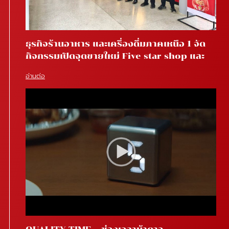
ธุรกิจร้านอาหาร และเครื่องดื่มภาคเหนือ 1 จัด
กิจกรรมเปิดจุดขายใหม่ Five star shop และ
Star coffee โรงพยาบาลสันทราย จ.เชียงใหม่
อ่านต่อ