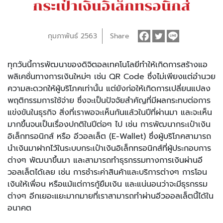
กระเป๋าเงินอิเล็กทรอนิกส์
กุมภาพันธ์ 2563
Share
ทุกวันนี้การพัฒนาของดิจิตอลเทคโนโลยีทำให้เกิดการสร้างแอ
พลิเคชั่นทางการเงินใหม่ๆ เช่น QR Code ซึ่งไม่เพียงแต่อำนวย
ความสะดวกให้ผู้บริโภคเท่านั้น แต่ยังก่อให้เกิดการเปลี่ยนแปลง
พฤติกรรมการใช้จ่าย ซึ่งจะเป็นปัจจัยสำคัญที่มีผลกระทบต่อการ
แข่งขันในธุรกิจ สิ่งที่เราพอจะเห็นกันแล้วในปีที่ผ่านมา และจะเห็น
มากขึ้นจนเป็นเรื่องปกติในปีต่อๆ ไป เช่น การพัฒนากระเป๋าเงิน
อิเล็กทรอนิกส์ หรือ อีวอลเล็ต (E-Wallet) ซึ่งผู้บริโภคสามารถ
นำเงินมาฝากไว้ในระบบกระเป๋าเงินอิเล็กทรอนิกส์ที่ผู้ประกอบการ
ต่างๆ พัฒนาขึ้นมา และสามารถทำธุรกรรมทางการเงินผ่านอี
วอลเล็ตได้เลย เช่น การชำระค่าสินค้าและบริการต่างๆ การโอน
เงินให้เพื่อน หรือแม้แต่การกู้ยืมเงิน และแน่นอนว่าจะมีธุรกรรม
ต่างๆ อีกเยอะแยะมากมายที่เราสามารถทำผ่านอีวออลเล็ตนี้ได้ใน
อนาคต