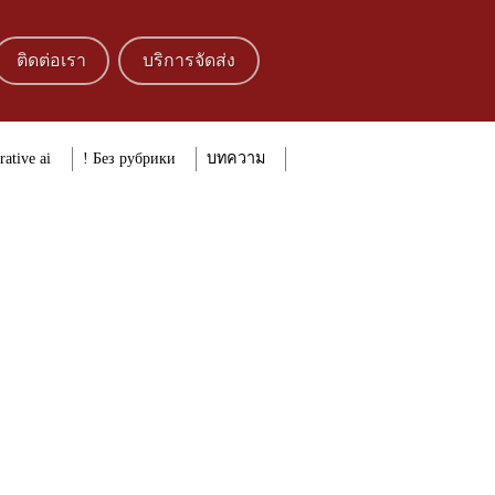
ติดต่อเรา
บริการจัดส่ง
s
a16z generative ai
! Без рубрики
บทความ
ื่องราวดีๆ