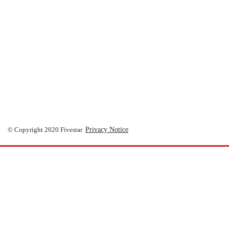
Privacy Notice
© Copyright 2020 Fivestar